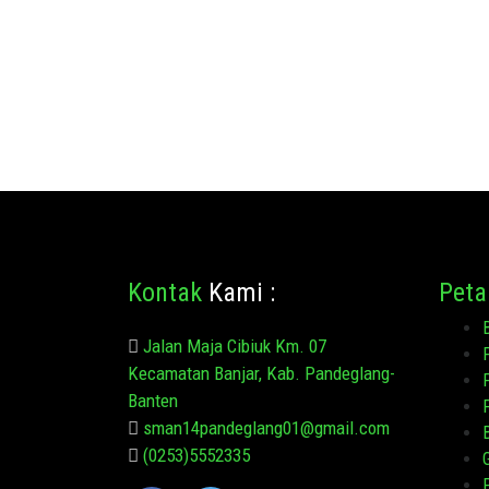
Kontak
Kami :
Peta
Jalan Maja Cibiuk Km. 07
Kecamatan Banjar, Kab. Pandeglang-
Banten
sman14pandeglang01@gmail.com
(0253)5552335
G