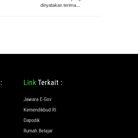
dinyatakan terima...
:
Link
Terkait :
Jawara E-Gov
Kemendikbud RI
Dapodik
Rumah Belajar