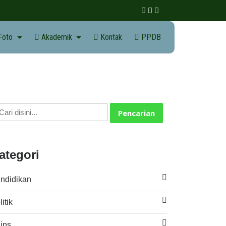
 Foto
Akademik
Kontak
PPDB
Pencarian
ategori
ndidikan
itik
ins