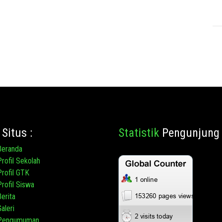
Situs :
Statistik
Pengunjung 
Beranda
Profil Sekolah
Profil GTK
Profil Siswa
Berita
aleri
Pengumuman