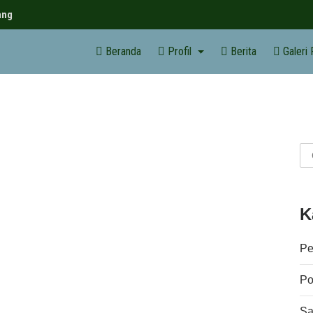
ang
Beranda
Profil
Berita
Galeri
K
Pe
Pol
Sa