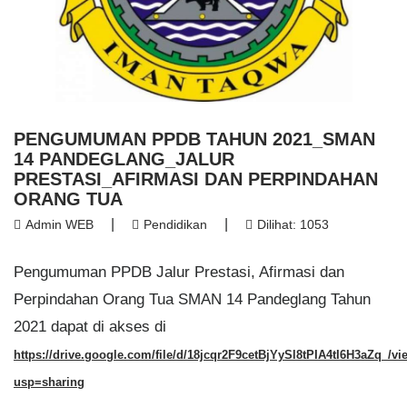
PENGUMUMAN PPDB TAHUN 2021_SMAN
14 PANDEGLANG_JALUR
PRESTASI_AFIRMASI DAN PERPINDAHAN
ORANG TUA
|
|
Admin WEB
Pendidikan
Dilihat: 1053
Pengumuman PPDB Jalur Prestasi, Afirmasi dan
Perpindahan Orang Tua SMAN 14 Pandeglang Tahun
2021 dapat di akses di
https://drive.google.com/file/d/18jcqr2F9cetBjYySl8tPIA4tI6H3aZq_/vi
usp=sharing