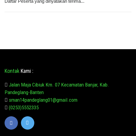
Daftar Peserta yang dinyatakan terima...
Kontak
Kami :
Jalan Maja Cibiuk Km. 07 Kecamatan Banjar, Kab.
Pandeglang-Banten
sman14pandeglang01@gmail.com
(0253)5552335