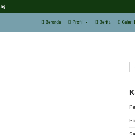
ang
Beranda
Profil
Berita
Galeri
K
Pe
Pol
Sa