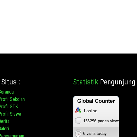
Situs :
Statistik
Pengunjung 
Beranda
Profil Sekolah
Profil GTK
Profil Siswa
Berita
aleri
Pengumuman