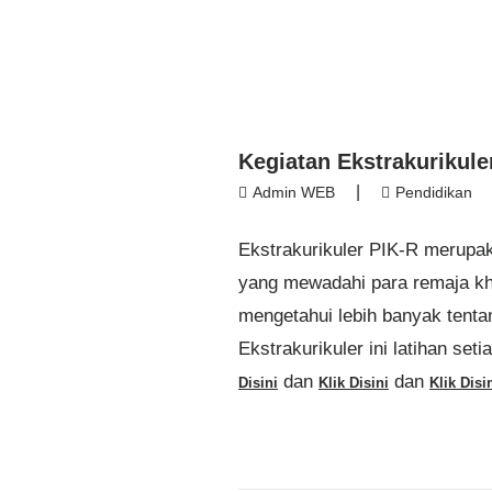
Kegiatan Ekstrakurikule
|
Admin WEB
Pendidikan
Ekstrakurikuler PIK-R merupak
yang mewadahi para remaja kh
mengetahui lebih banyak tenta
Ekstrakurikuler ini latihan se
dan
dan
Disini
Klik Disini
Klik Disi