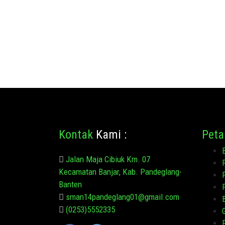
Kontak
Kami :
Peta
Jalan Maja Cibiuk Km. 07
Kecamatan Banjar, Kab. Pandeglang-
Banten
sman14pandeglang01@gmail.com
(0253)5552335
G