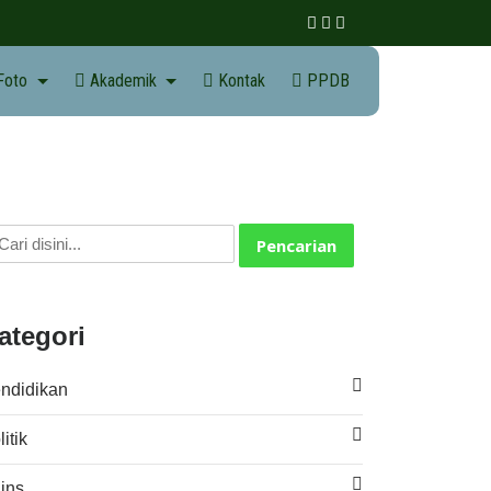
 Foto
Akademik
Kontak
PPDB
Pencarian
ategori
ndidikan
itik
ins