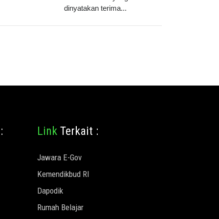
dinyatakan terima...
:
Link
Terkait :
Jawara E-Gov
Kemendikbud RI
Dapodik
Rumah Belajar